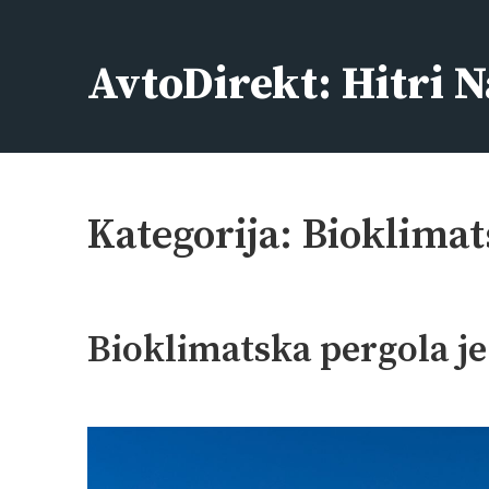
Skip
to
AvtoDirekt: Hitri N
content
Kategorija:
Bioklimat
Bioklimatska pergola je