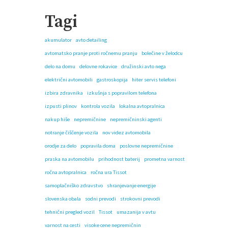
Tagi
akumulator
avto detailing
avtomatsko pranje proti ročnemu pranju
bolečine v želodcu
delo na domu
delovne rokavice
družinski avto nega
električni avtomobili
gastroskopija
hiter servis telefoni
izbira zdravnika
izkušnja s popravilom telefona
izpusti plinov
kontrola vozila
lokalna avtopralnica
nakup hiše
nepremičnine
nepremičninski agenti
notranje čiščenje vozila
nov videz avtomobila
orodje za delo
popravila doma
poslovne nepremičnine
praska na avtomobilu
prihodnost baterij
prometna varnost
ročna avtopralnica
ročna ura Tissot
samoplačniško zdravstvo
shranjevanje energije
slovenska obala
sodni prevodi
strokovni prevodi
tehnični pregled vozil
Tissot
umazanija v avtu
varnost na cesti
visoke cene nepremičnin