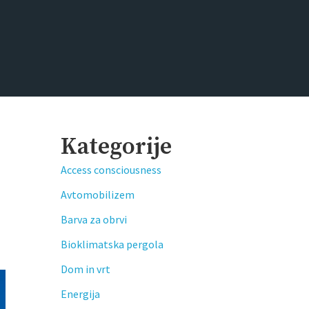
Kategorije
Access consciousness
Avtomobilizem
Barva za obrvi
Bioklimatska pergola
Dom in vrt
Energija