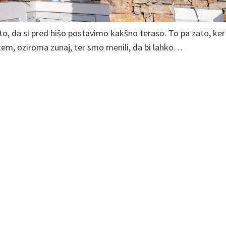
to, da si pred hišo postavimo kakšno teraso. To pa zato, ker
stem, oziroma zunaj, ter smo menili, da bi lahko…