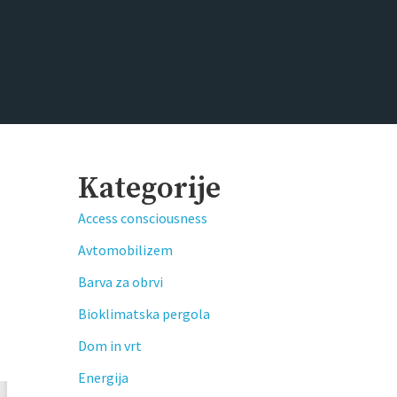
Kategorije
Access consciousness
Avtomobilizem
Barva za obrvi
Bioklimatska pergola
Dom in vrt
Energija