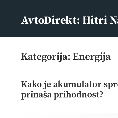
Skip
to
AvtoDirekt: Hitri N
content
Kategorija:
Energija
Kako je akumulator spr
prinaša prihodnost?