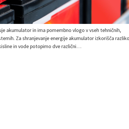
enuje akumulator in ima pomembno vlogo v vseh tehničnih,
istemih. Za shranjevanje energije akumulator izkorišča razlik
 kisline in vode potopimo dve različni…