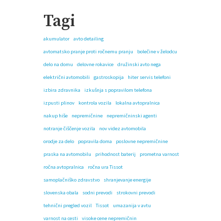
Tagi
akumulator
avto detailing
avtomatsko pranje proti ročnemu pranju
bolečine v želodcu
delo na domu
delovne rokavice
družinski avto nega
električni avtomobili
gastroskopija
hiter servis telefoni
izbira zdravnika
izkušnja s popravilom telefona
izpusti plinov
kontrola vozila
lokalna avtopralnica
nakup hiše
nepremičnine
nepremičninski agenti
notranje čiščenje vozila
nov videz avtomobila
orodje za delo
popravila doma
poslovne nepremičnine
praska na avtomobilu
prihodnost baterij
prometna varnost
ročna avtopralnica
ročna ura Tissot
samoplačniško zdravstvo
shranjevanje energije
slovenska obala
sodni prevodi
strokovni prevodi
tehnični pregled vozil
Tissot
umazanija v avtu
varnost na cesti
visoke cene nepremičnin