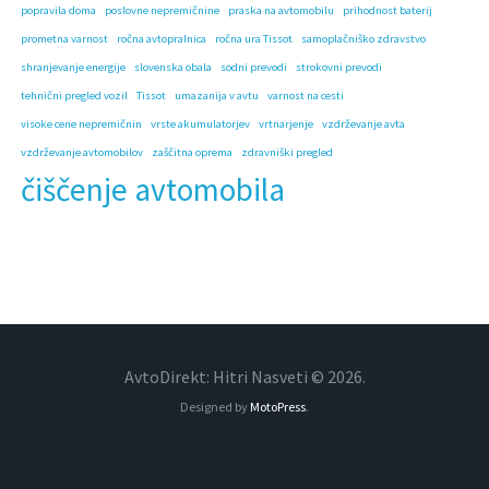
popravila doma
poslovne nepremičnine
praska na avtomobilu
prihodnost baterij
prometna varnost
ročna avtopralnica
ročna ura Tissot
samoplačniško zdravstvo
shranjevanje energije
slovenska obala
sodni prevodi
strokovni prevodi
tehnični pregled vozil
Tissot
umazanija v avtu
varnost na cesti
visoke cene nepremičnin
vrste akumulatorjev
vrtnarjenje
vzdrževanje avta
vzdrževanje avtomobilov
zaščitna oprema
zdravniški pregled
čiščenje avtomobila
AvtoDirekt: Hitri Nasveti © 2026.
Designed by
MotoPress
.