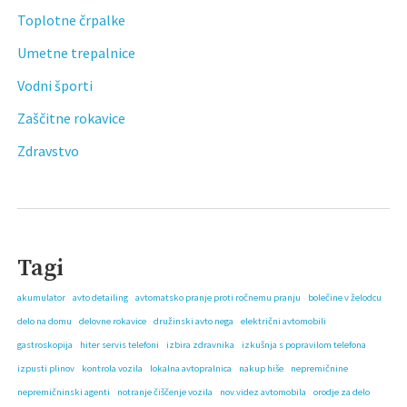
Toplotne črpalke
Umetne trepalnice
Vodni športi
Zaščitne rokavice
Zdravstvo
Tagi
akumulator
avto detailing
avtomatsko pranje proti ročnemu pranju
bolečine v želodcu
delo na domu
delovne rokavice
družinski avto nega
električni avtomobili
gastroskopija
hiter servis telefoni
izbira zdravnika
izkušnja s popravilom telefona
izpusti plinov
kontrola vozila
lokalna avtopralnica
nakup hiše
nepremičnine
nepremičninski agenti
notranje čiščenje vozila
nov videz avtomobila
orodje za delo