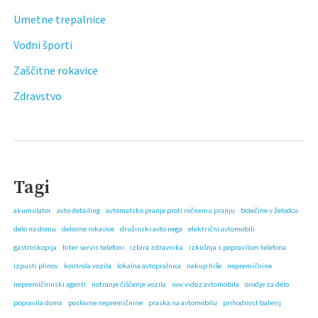
Umetne trepalnice
Vodni športi
Zaščitne rokavice
Zdravstvo
Tagi
akumulator
avto detailing
avtomatsko pranje proti ročnemu pranju
bolečine v želodcu
delo na domu
delovne rokavice
družinski avto nega
električni avtomobili
gastroskopija
hiter servis telefoni
izbira zdravnika
izkušnja s popravilom telefona
izpusti plinov
kontrola vozila
lokalna avtopralnica
nakup hiše
nepremičnine
nepremičninski agenti
notranje čiščenje vozila
nov videz avtomobila
orodje za delo
popravila doma
poslovne nepremičnine
praska na avtomobilu
prihodnost baterij