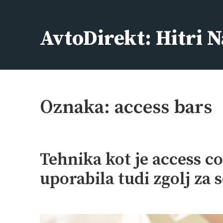
Skip
to
AvtoDirekt: Hitri N
content
Oznaka:
access bars
Tehnika kot je access c
uporabila tudi zgolj za 