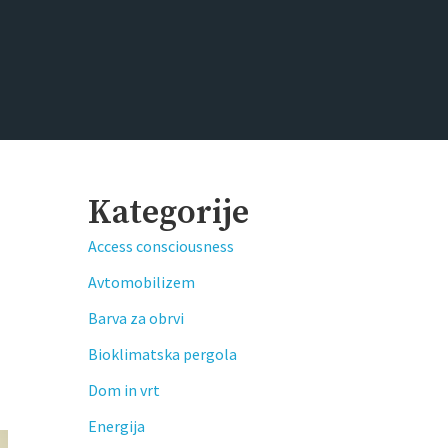
Kategorije
Access consciousness
Avtomobilizem
Barva za obrvi
Bioklimatska pergola
Dom in vrt
Energija