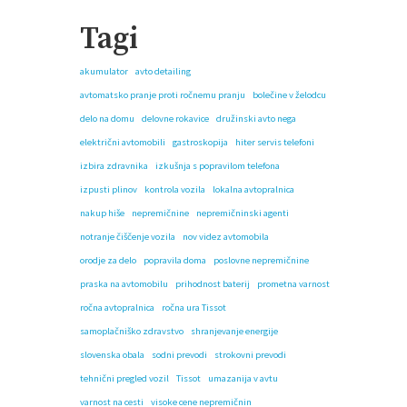
Tagi
akumulator
avto detailing
avtomatsko pranje proti ročnemu pranju
bolečine v želodcu
delo na domu
delovne rokavice
družinski avto nega
električni avtomobili
gastroskopija
hiter servis telefoni
izbira zdravnika
izkušnja s popravilom telefona
izpusti plinov
kontrola vozila
lokalna avtopralnica
nakup hiše
nepremičnine
nepremičninski agenti
notranje čiščenje vozila
nov videz avtomobila
orodje za delo
popravila doma
poslovne nepremičnine
praska na avtomobilu
prihodnost baterij
prometna varnost
ročna avtopralnica
ročna ura Tissot
samoplačniško zdravstvo
shranjevanje energije
slovenska obala
sodni prevodi
strokovni prevodi
tehnični pregled vozil
Tissot
umazanija v avtu
varnost na cesti
visoke cene nepremičnin