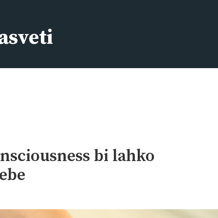
asveti
onsciousness bi lahko
sebe