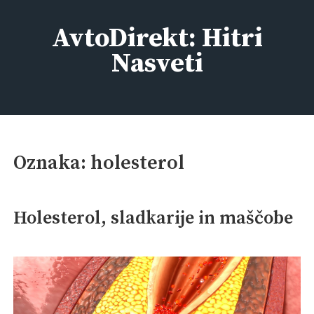
Skip
to
AvtoDirekt: Hitri
content
Nasveti
Oznaka:
holesterol
Holesterol, sladkarije in maščobe