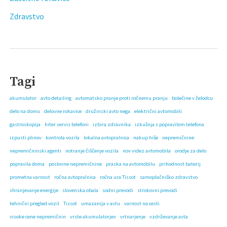
Zdravstvo
Tagi
akumulator
avto detailing
avtomatsko pranje proti ročnemu pranju
bolečine v želodcu
delo na domu
delovne rokavice
družinski avto nega
električni avtomobili
gastroskopija
hiter servis telefoni
izbira zdravnika
izkušnja s popravilom telefona
izpusti plinov
kontrola vozila
lokalna avtopralnica
nakup hiše
nepremičnine
nepremičninski agenti
notranje čiščenje vozila
nov videz avtomobila
orodje za delo
popravila doma
poslovne nepremičnine
praska na avtomobilu
prihodnost baterij
prometna varnost
ročna avtopralnica
ročna ura Tissot
samoplačniško zdravstvo
shranjevanje energije
slovenska obala
sodni prevodi
strokovni prevodi
tehnični pregled vozil
Tissot
umazanija v avtu
varnost na cesti
visoke cene nepremičnin
vrste akumulatorjev
vrtnarjenje
vzdrževanje avta