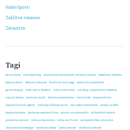
Vodni športi
Zaščitne rokavice
Zdravstvo
Tagi
akumulator
avto detailing
avtomatsko pranje proti ročnemu pranju
bolečine v želodcu
delo na domu
delovne rokavice
družinski avto nega
električni avtomobili
gastroskopija
hiter servis telefoni
izbira zdravnika
izkušnja s popravilom telefona
izpusti plinov
kontrola vozila
lokalna avtopralnica
nakup hiše
nepremičnine
nepremičninski agenti
notranje čiščenje vozila
nov videz avtomobila
orodje za delo
popravila doma
poslovne nepremičnine
praska na avtomobilu
prihodnost baterij
prometna varnost
ročna avtopralnica
ročna ura Tissot
samoplačniško zdravstvo
shranjevanje energije
slovenska obala
sodni prevodi
strokovni prevodi