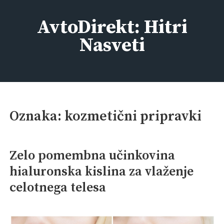
Skip
to
AvtoDirekt: Hitri
content
Nasveti
Oznaka:
kozmetični pripravki
Zelo pomembna učinkovina
hialuronska kislina za vlaženje
celotnega telesa