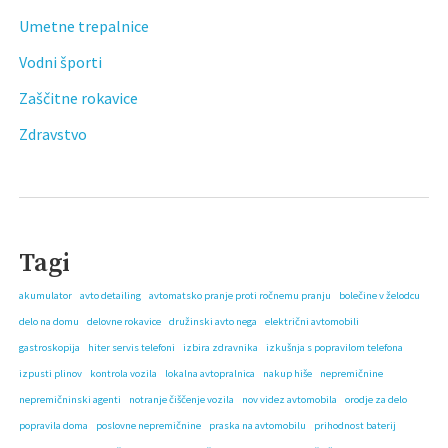
Umetne trepalnice
Vodni športi
Zaščitne rokavice
Zdravstvo
Tagi
akumulator
avto detailing
avtomatsko pranje proti ročnemu pranju
bolečine v želodcu
delo na domu
delovne rokavice
družinski avto nega
električni avtomobili
gastroskopija
hiter servis telefoni
izbira zdravnika
izkušnja s popravilom telefona
izpusti plinov
kontrola vozila
lokalna avtopralnica
nakup hiše
nepremičnine
nepremičninski agenti
notranje čiščenje vozila
nov videz avtomobila
orodje za delo
popravila doma
poslovne nepremičnine
praska na avtomobilu
prihodnost baterij