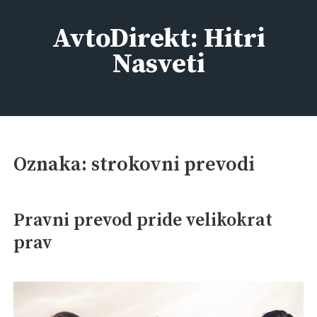
Skip
to
AvtoDirekt: Hitri
content
Nasveti
Oznaka:
strokovni prevodi
Pravni prevod pride velikokrat
prav