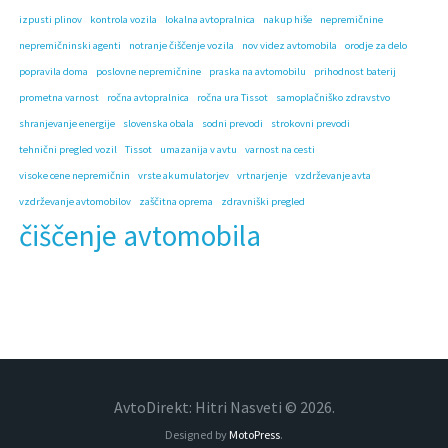
izpusti plinov
kontrola vozila
lokalna avtopralnica
nakup hiše
nepremičnine
nepremičninski agenti
notranje čiščenje vozila
nov videz avtomobila
orodje za delo
popravila doma
poslovne nepremičnine
praska na avtomobilu
prihodnost baterij
prometna varnost
ročna avtopralnica
ročna ura Tissot
samoplačniško zdravstvo
shranjevanje energije
slovenska obala
sodni prevodi
strokovni prevodi
tehnični pregled vozil
Tissot
umazanija v avtu
varnost na cesti
visoke cene nepremičnin
vrste akumulatorjev
vrtnarjenje
vzdrževanje avta
vzdrževanje avtomobilov
zaščitna oprema
zdravniški pregled
čiščenje avtomobila
AvtoDirekt: Hitri Nasveti © 2026.
Designed by
MotoPress
.