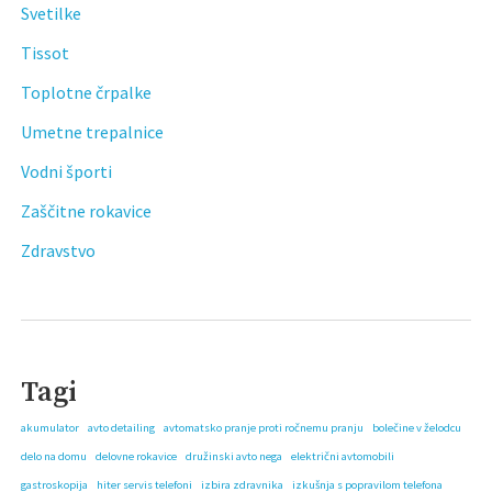
Svetilke
Tissot
Toplotne črpalke
Umetne trepalnice
Vodni športi
Zaščitne rokavice
Zdravstvo
Tagi
akumulator
avto detailing
avtomatsko pranje proti ročnemu pranju
bolečine v želodcu
delo na domu
delovne rokavice
družinski avto nega
električni avtomobili
gastroskopija
hiter servis telefoni
izbira zdravnika
izkušnja s popravilom telefona