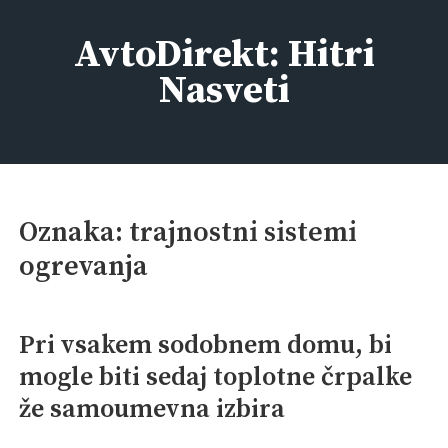
Skip
to
AvtoDirekt: Hitri
content
Nasveti
Oznaka:
trajnostni sistemi
ogrevanja
Pri vsakem sodobnem domu, bi
mogle biti sedaj toplotne črpalke
že samoumevna izbira