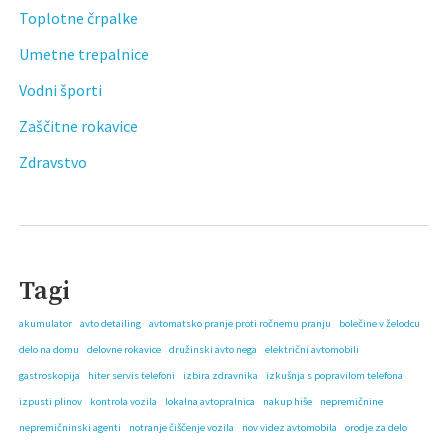
Toplotne črpalke
Umetne trepalnice
Vodni športi
Zaščitne rokavice
Zdravstvo
Tagi
akumulator
avto detailing
avtomatsko pranje proti ročnemu pranju
bolečine v želodcu
delo na domu
delovne rokavice
družinski avto nega
električni avtomobili
gastroskopija
hiter servis telefoni
izbira zdravnika
izkušnja s popravilom telefona
izpusti plinov
kontrola vozila
lokalna avtopralnica
nakup hiše
nepremičnine
nepremičninski agenti
notranje čiščenje vozila
nov videz avtomobila
orodje za delo