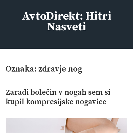
Skip
to
AvtoDirekt: Hitri
content
Nasveti
Oznaka:
zdravje nog
Zaradi bolečin v nogah sem si
kupil kompresijske nogavice